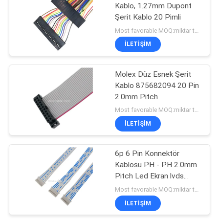
Kablo, 1.27mm Dupont
Şerit Kablo 20 Pimli
33
Most favorable MOQ:miktar tartışılabilir
İLETIŞIM
JST Kablo Demeti
Molex Düz Esnek Şerit
Kablo 875682094 20 Pin
2.0mm Pitch
Most favorable MOQ:miktar tartışılabilir
İLETIŞIM
34
6p 6 Pin Konnektör
Molex Kablo Montajı
Kablosu PH - PH 2.0mm
Pitch Led Ekran lvds
ekran konektörü
Most favorable MOQ:miktar tartışılabilir
İLETIŞIM