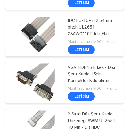
İLETIŞIM
KALITE
IDC FC-10Pin 2.54mm
KONTROLÜ
157
pitch UL2651
28AWG*10P Idc Flat
LVDS Kablo
BIZIMLE
Ribbon Kablo 1.27mm
Most favorable MOQ:miktar pazarlık edilebilir ((Sadece şirket, kişisel kullanım yerine)
Komplesi
Pitch 10 Pin Elektronik
İLETIŞIM
İLETIŞIM
OEM/ODM için
HABERLER
VGA HDB15 Erkek - Dişi
Şerit Kablo 15pin
Konnektör lvds ekran
DAVALAR
7
konnektörü
Most favorable MOQ:miktar tartışılabilir
İLETIŞIM
MIPI Kablosu
BIR
İNDIRIM
2 Sıralı Düz ​​Şerit Kablo
Düzeneği AWM UL2651
İSTE
10 Pin - Dişi IDC