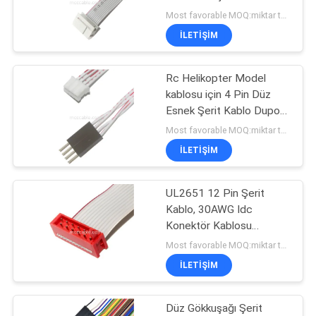
Most favorable MOQ:miktar tartışılabilir
SITE
İLETIŞIM
26
HARITASI
Thunderbolt 4
Rc Helikopter Model
kablosu için 4 Pin Düz
Kabloları
GIZLILIK
Esnek Şerit Kablo Dupont
POLITIKASI
Konektörü
Most favorable MOQ:miktar tartışılabilir
İLETIŞIM
UL2651 12 Pin Şerit
165
Kablo, 30AWG Idc
Konektör Kablosu
Özel kablo demeti
1.27mm Pitch
Most favorable MOQ:miktar tartışılabilir
İLETIŞIM
Düz Gökkuşağı Şerit