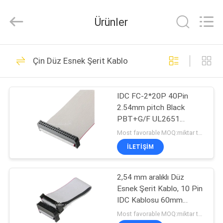
Sino-
Media
Technology
Ürünler
Co.,
Ltd..
All
Rights
EVDE
Reserved.
303
Çin Düz Esnek Şerit Kablo
mikro koaksiyel
ÜRÜN
kablo
IDC FC-2*20P 40Pin
2.54mm pitch Black
VIDEOLAR
PBT+G/F UL2651
28AWG Idc Flat Ribbon
Most favorable MOQ:miktar tartışılabilir
Kablo 1.27mm Pitch
BIZIM
İLETIŞIM
OEM/ODM
77
HAKKIMIZDA
2,54 mm aralıklı Düz ​​
LVDS EDP Kablosu
Esnek Şerit Kablo, 10 Pin
FABRIKA
IDC Kablosu 60mm
TURU
Uzunluk
Most favorable MOQ:miktar tartışılabilir