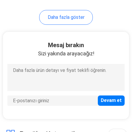
32
Daha fazla göster
Yüksek Hızlı Usb
Uzatma Kablosu
Mesaj bırakın
Sizi yakında arayacağız!
31
FFC FPC Kablosu