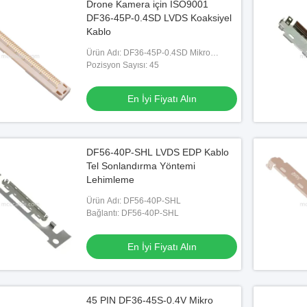
Drone Kamera için ISO9001
DF36-45P-0.4SD LVDS Koaksiyel
Kablo
Ürün Adı: DF36-45P-0.4SD Mikro
Koaksiyel Konnektör Tertibatı
Pozisyon Sayısı: 45
En İyi Fiyatı Alın
DF56-40P-SHL LVDS EDP Kablo
Tel Sonlandırma Yöntemi
Lehimleme
Ürün Adı: DF56-40P-SHL
Bağlantı: DF56-40P-SHL
En İyi Fiyatı Alın
45 PIN DF36-45S-0.4V Mikro