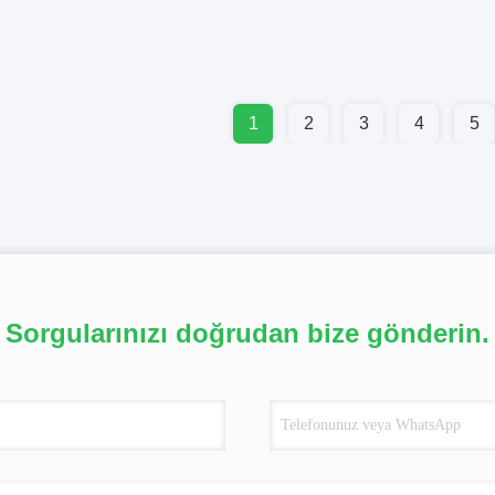
1
2
3
4
5
Sorgularınızı doğrudan bize gönderin.