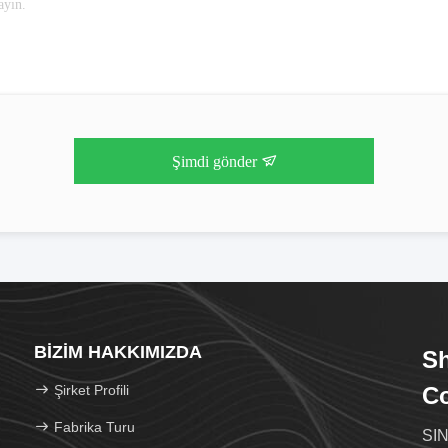
Şimdi gönder
BIZIM HAKKIMIZDA
S
Şirket Profili
Co
Fabrika Turu
SIN