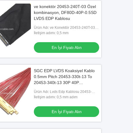
ve konektör 20453-240T-03 Özel
kombinasyon, DF80D-40P-0.5SD
LVDS EDP Kablosu
Ürün Adı: ve Konektör 20453-240T-03
LCD LVDS KABLO DF80D-40P-0.5SD
İletişim adımı: 0,5 mm
LVDS EDP Kablo Ekranı
En İyi Fiyatı Alın
SGC EDP LVDS Koaksiyel Kablo
0.5mm Pitch 20453-330t-13 To
20453-340t-13 30P 40P
OEM/ODM özelleştir
Ürün Adı: Lvds Edp Kablosu 20453-
330t-13 - 20453-340t-13
İletişim adımı: 0,5 mm adım
En İyi Fiyatı Alın