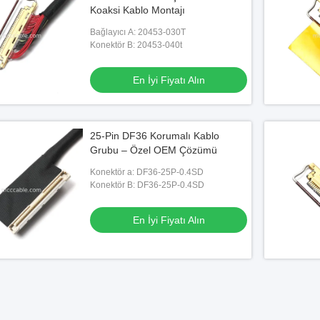
Koaksi Kablo Montajı
Bağlayıcı A: 20453-030T
Konektör B: 20453-040t
En İyi Fiyatı Alın
25-Pin DF36 Korumalı Kablo
Grubu – Özel OEM Çözümü
Konektör a: DF36-25P-0.4SD
Konektör B: DF36-25P-0.4SD
En İyi Fiyatı Alın