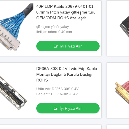
40P EDP Kablo 20679-040T-01
0.4mm Pitch yatay çiftleşme türü
OEM/ODM ROHS özelleştir
çiftleşme yönü: yatay
İletişim adımı: 0,40 mm
En İyi Fiyatı Alın
DF36A-30S-0.4V Lvds Edp Kablo
Montajı Bağlantı Kurulu Başlığı
ROHS
Ürün Adı: DF36A-30S-0.4V
Bağlantı: DF36A-30S-0.4V
En İyi Fiyatı Alın