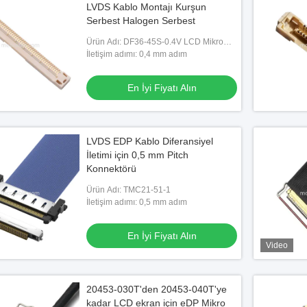
LVDS Kablo Montajı Kurşun
Serbest Halogen Serbest
Ürün Adı: DF36-45S-0.4V LCD Mikro
Koaksiyel lvds edp Kablo Montajı
İletişim adımı: 0,4 mm adım
En İyi Fiyatı Alın
LVDS EDP Kablo Diferansiyel
Vide
İletimi için 0,5 mm Pitch
Konnektörü
Koaksiyel Kablo
50AWG 0.5mm Pitch Lvds Edp Kablosu
2045
-0.4SD özelleştirilmiş
Ürün Adı: TMC21-51-1
30 Pin 20454-030t Jae Fi-D44c2-E
PHR-
İletişim adımı: 0,5 mm adım
yi Fiyatı Alın
En İyi Fiyatı Alın
En İyi Fiyatı Alın
Video
20453-030T'den 20453-040T'ye
kadar LCD ekran için eDP Mikro