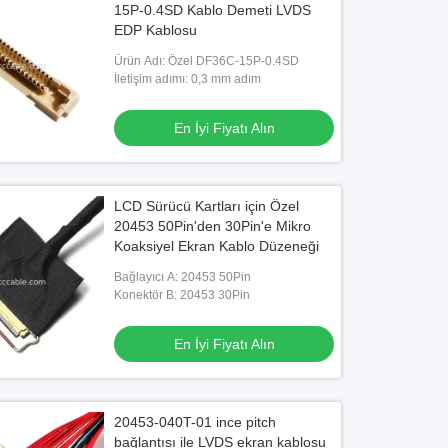
15P-0.4SD Kablo Demeti LVDS
EDP Kablosu
Ürün Adı: Özel DF36C-15P-0.4SD
İletişim adımı: 0,3 mm adım
En İyi Fiyatı Alın
LCD Sürücü Kartları için Özel
o
20453 50Pin'den 30Pin'e Mikro
Koaksiyel Ekran Kablo Düzeneği
3-40P BODY 0520-SD40-B JST
4 LVDS Kablo Bağlayıcısı
Bağlayıcı A: 20453 50Pin
Konektör B: 20453 30Pin
En İyi Fiyatı Alın
En İyi Fiyatı Alın
20453-040T-01 ince pitch
bağlantısı ile LVDS ekran kablosu