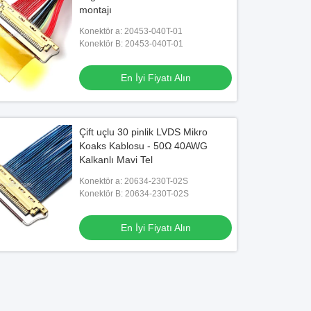
montajı
Konektör a: 20453-040T-01
Konektör B: 20453-040T-01
En İyi Fiyatı Alın
Çift uçlu 30 pinlik LVDS Mikro
Koaks Kablosu - 50Ω 40AWG
Kalkanlı Mavi Tel
Konektör a: 20634-230T-02S
Konektör B: 20634-230T-02S
En İyi Fiyatı Alın