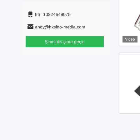
86--13924649075
andy@hksino-media.com
Video
Şimdi iletişime geçin