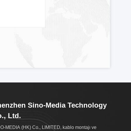
henzhen Sino-Media Technology
., Ltd.
O-MEDIA (HK) Co., LIMITED, kablo montajı ve