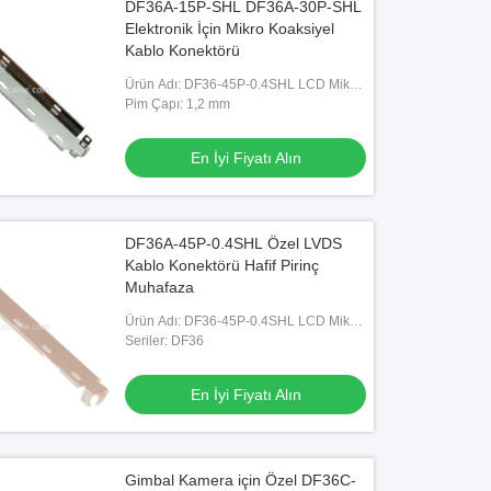
DF36A-15P-SHL DF36A-30P-SHL
Elektronik İçin Mikro Koaksiyel
Kablo Konektörü
Ürün Adı: DF36-45P-0.4SHL LCD Mikro
Koaksiyel lvds edp Kablo Tertibatı
Pim Çapı: 1,2 mm
En İyi Fiyatı Alın
DF36A-45P-0.4SHL Özel LVDS
Kablo Konektörü Hafif Pirinç
Muhafaza
Ürün Adı: DF36-45P-0.4SHL LCD Mikro
Koaksiyel lvds edp Kablo Tertibatı
Seriler: DF36
En İyi Fiyatı Alın
Gimbal Kamera için Özel DF36C-