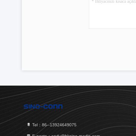
Tel：86--13924649075