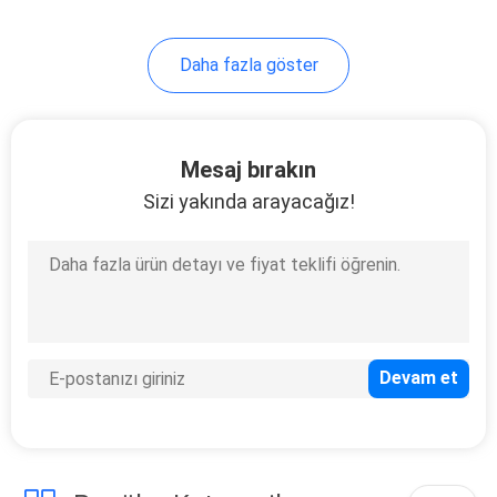
32
Daha fazla göster
Yüksek Hızlı Usb
Uzatma Kablosu
Mesaj bırakın
Sizi yakında arayacağız!
31
FFC FPC Kablosu