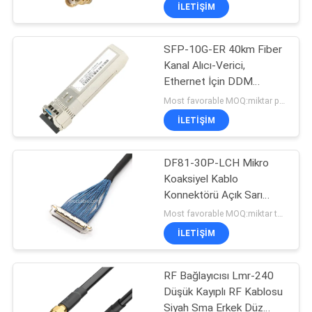
İLETIŞIM
KALITE
SFP-10G-ER 40km Fiber
KONTROLÜ
157
Kanal Alıcı-Verici,
Ethernet İçin DDM
LVDS Kablo
BIZIMLE
Etkinleştirilmiş
Most favorable MOQ:miktar pazarlık edilebilir ((Sadece şirket, kişisel kullanım yerine)
Komplesi
İLETIŞIM
İLETIŞIM
HABERLER
DF81-30P-LCH Mikro
Koaksiyel Kablo
Konnektörü Açık Sarı
DAVALAR
7
Kırmızı Renk
Most favorable MOQ:miktar tartışılabilir (kişisel kullanım yerine yalnızca Şirket)
İLETIŞIM
MIPI Kablosu
BIR
İNDIRIM
RF Bağlayıcısı Lmr-240
Düşük Kayıplı RF Kablosu
İSTE
Siyah Sma Erkek Düz