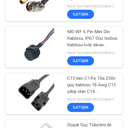
Plug To N Erkek Plug Sağ
Most favorable MOQ:miktar tartışılabilir
Köşeli Plug
SITE
İLETIŞIM
26
HARITASI
Thunderbolt 4
MD WF 6 Pin Mini Din
Kablosu, IP67 Düz Isobus
Kabloları
GIZLILIK
Kablosu lvds ekran
POLITIKASI
konektörü
Most favorable MOQ:miktar pazarlık edilebilir ((Sadece şirket, kişisel kullanım yerine)
İLETIŞIM
C13'den C14'e 10a 250v
165
güç kablosu 18 Awg C13
çıkışı olan C14
Özel kablo demeti
eşleşmeleri
Most favorable MOQ:miktar tartışılabilir (kişisel kullanım yerine yalnızca Şirket)
İLETIŞIM
Düşük Güç Tüketimi ile