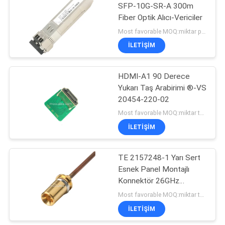
SFP-10G-SR-A 300m
Fiber Optik Alıcı-Vericiler
33
Most favorable MOQ:miktar pazarlık edilebilir ((Sadece şirket, kişisel kullanım yerine)
İLETIŞIM
JST Kablo Demeti
HDMI-A1 90 Derece
Yukarı Taş Arabirimi ®-VS
20454-220-02
Most favorable MOQ:miktar tartışılabilir
İLETIŞIM
34
TE 2157248-1 Yarı Sert
Molex Kablo Montajı
Esnek Panel Montajlı
Konnektör 26GHz
Çalışma Frekansı
Most favorable MOQ:miktar tartışılabilir
İLETIŞIM