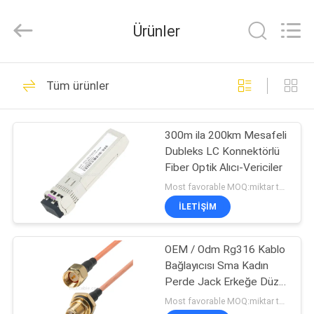
Sino-
Media
Technology
Ürünler
Co.,
Ltd..
All
Rights
EVDE
Reserved.
303
Tüm ürünler
mikro koaksiyel
ÜRÜN
kablo
300m ila 200km Mesafeli
Dubleks LC Konnektörlü
VIDEOLAR
Fiber Optik Alıcı-Vericiler
Most favorable MOQ:miktar tartışılabilir
BIZIM
İLETIŞIM
77
HAKKIMIZDA
OEM / Odm Rg316 Kablo
LVDS EDP Kablosu
Bağlayıcısı Sma Kadın
FABRIKA
Perde Jack Erkeğe Düz
TURU
Plug
Most favorable MOQ:miktar tartışılabilir