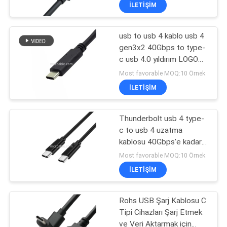
uzunluğu özelleştir
İLETIŞIM
KALITE
usb to usb 4 kablo usb 4
KONTROLÜ
157
gen3x2 40Gbps to type-
c usb 4.0 yıldırım LOGO
LVDS Kablo
BIZIMLE
özel OEM/ODM
Most favorable MOQ:10 Örnek
Komplesi
İLETIŞIM
İLETIŞIM
HABERLER
Thunderbolt usb 4 type-
c to usb 4 uzatma
kablosu 40Gbps'e kadar
DAVALAR
7
iletim hızları OEM/ODM
Most favorable MOQ:10 Örnek
Renk Uzunluğu Özel
İLETIŞIM
MIPI Kablosu
BIR
İNDIRIM
Rohs USB Şarj Kablosu C
Tipi Cihazları Şarj Etmek
İSTE
ve Veri Aktarmak için