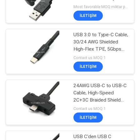
OEM / ODM
Most favorable MOQ:miktar pazarlık edilebilir ((Sadece şirket, kişisel kullanım yerine)
SITE
İLETIŞIM
26
HARITASI
Thunderbolt 4
USB 3.0 to Type-C Cable,
30/24 AWG Shielded
Kabloları
GIZLILIK
High-Flex TPE, 5Gbps
POLITIKASI
Data
Contact us MOQ:1
İLETIŞIM
24AWG USB-C to USB-C
165
Cable, High-Speed
2C+3C Braided Shield
Özel kablo demeti
Assembly
Contact us MOQ:1
İLETIŞIM
USB C'den USB C