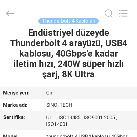
Sino-
Media
Technology
Co.,
Ltd..
Thunderbolt 4 Kabloları
All
Rights
Endüstriyel düzeyde
EVDE
Reserved.
Thunderbolt 4 arayüzü, USB4
ÜRÜN
kablosu, 40Gbps'e kadar
iletim hızı, 240W süper hızlı
VIDEOLAR
şarj, 8K Ultra
BIZIM
Menşe yeri:
Çin
HAKKIMIZDA
Marka adı:
SINO-TECH
Sertifika:
UL ，ISO13485 , ISO9001.2005 ,
FABRIKA
ISO14001
TURU
Model
thunderbolt 4 USB4 kablosu 40Gbps