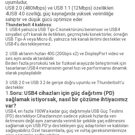
uyumludur,
USB 2.0 (480Mbps) ve USB 1.1 (12Mbps) özellikleri.
4USB 4.0 özelliği, güç kaynağında yüksek verimliliğe
sahiptir ve düşük gücü optimize eder.
Thunderbolt 4 kablosu:
1. USB4 yalnızca USB Tipi-C konektörünü benimser ve USB4
sinyalleri çift kanalı ile iletilirken, geçmişteki konektörler, örneğin
USB Tipi-A veya Micro-B, yalnızca tek kanalı iletimi destekler.ve
USB4'ü destekleyemez..
2. USB aktarım hızları 40G (20Gbps x2) ve DisplayPort video ve
ses aynı anda aktarılabilir.
Birden fazla protokolü tek bir fiziksel arayüzde birleştirmek için
tasarlanan USB4 mimarisinin genel hızı ve performansı dinamik
olarak paylaşılabilir.
3. USB 2.0 ve USB 3.2 ile geriye doğru uyumlu ve Thunderbolt'u
destekler.
1.
Soru: USB4 cihazları için güç dağıtımı (PD)
sağlamak istiyorsak, nasıl bir çözüme ihtiyacımız
var?
USB4, en fazla 100W'a kadar güç dağıtımıyla USB Güç Teslimi
(PD) destekliyor.Cihazlarınızın sadece yüksek hızlarda veri
iletmesini değil aynı zamanda verimli bir şekilde şarj edilmesini
sağlamak için USB PD'yi destekleyen güç adaptörleri ve kabloları
sağlayabiliriz.Özel tasarımlarla, güç ve voltaj gereksinimlerinize