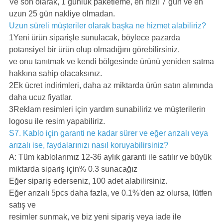
Ve son olarak, 1 günlük paketleme, en hızlı 7 gün ve en
uzun 25 gün nakliye olmadan.
Uzun süreli müşteriler olarak başka ne hizmet alabiliriz?
1Yeni ürün siparişle sunulacak, böylece pazarda
potansiyel bir ürün olup olmadığını görebilirsiniz.
ve onu tanıtmak ve kendi bölgesinde ürünü yeniden satma
hakkına sahip olacaksınız.
2Ek ücret indirimleri, daha az miktarda ürün satın alımında
daha ucuz fiyatlar.
3Reklam resimleri için yardım sunabiliriz ve müşterilerin
logosu ile resim yapabiliriz.
S7. Kablo için garanti ne kadar sürer ve eğer arızalı veya
arızalı ise, faydalarınızı nasıl koruyabilirsiniz?
A: Tüm kablolarımız 12-36 aylık garanti ile satılır ve büyük
miktarda sipariş için% 0.3 sunacağız
Eğer sipariş ederseniz, 100 adet alabilirsiniz.
Eğer arızalı 5pcs daha fazla, ve 0.1%'den az olursa, lütfen
satış ve
resimler sunmak, ve biz yeni sipariş veya iade ile