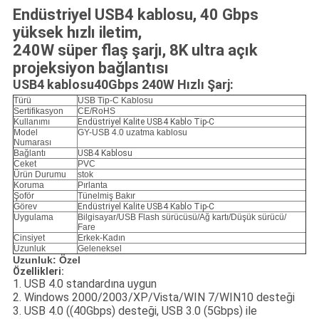
Endüstriyel USB4 kablosu, 40 Gbps
yüksek hızlı iletim,
240W süper flaş şarjı, 8
K ultra açık
projeksiyon bağlantısı
USB4 kablosu
40Gbps 240W Hızlı Şarj:
Türü
USB Tip-C Kablosu
Sertifikasyon
CE/RoHS
Kullanımı
Endüstriyel Kalite USB4 Kablo Tip-C
Model
GY-USB 4.0 uzatma kablosu
Numarası
Bağlantı
USB4 Kablosu
Ceket
PVC
Ürün Durumu
stok
Koruma
Pırlanta
Şoför
Tünelmiş Bakır
Görev
Endüstriyel Kalite USB4 Kablo Tip-C
Uygulama
Bilgisayar/USB Flash sürücüsü/Ağ kartı/Düşük sürücü/
Fare
Cinsiyet
Erkek-Kadın
Uzunluk
Geleneksel
Uzunluk: Özel
Özellikleri:
1. USB 4.0 standardına uygun
2. Windows 2000/2003/XP/Vista/WIN 7/WIN10 desteği
3. USB 4.0 ((40Gbps) desteği, USB 3.0 (5Gbps) ile