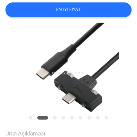
EN IYI FIYAT
SITE
HARITASI
GIZLILIK
POLITIKASI
Ürün Açıklaması