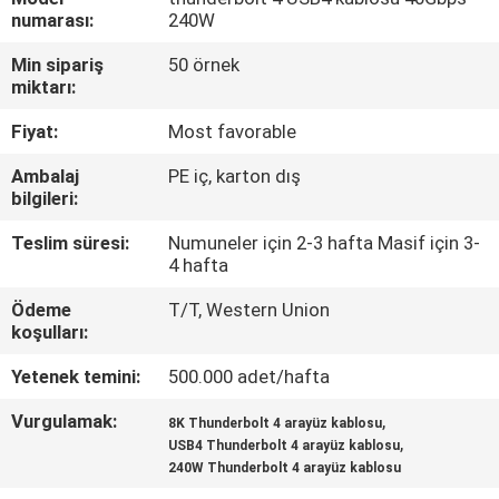
numarası:
240W
KALITE
Min sipariş
50 örnek
KONTROLÜ
miktarı:
Fiyat:
Most favorable
BIZIMLE
Ambalaj
PE iç, karton dış
İLETIŞIM
bilgileri:
Teslim süresi:
Numuneler için 2-3 hafta Masif için 3-
HABERLER
4 hafta
Ödeme
T/T, Western Union
koşulları:
DAVALAR
Yetenek temini:
500.000 adet/hafta
BIR
Vurgulamak:
,
8K Thunderbolt 4 arayüz kablosu
İNDIRIM
,
USB4 Thunderbolt 4 arayüz kablosu
240W Thunderbolt 4 arayüz kablosu
İSTE