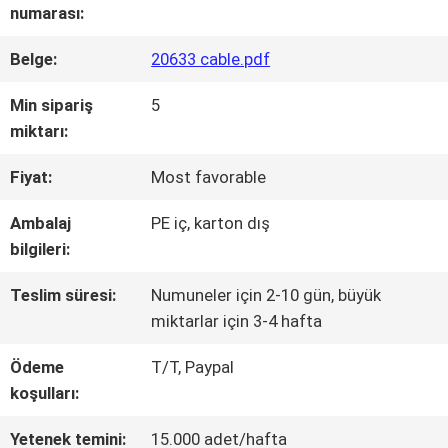
FABRIKA
numarası:
TURU
Belge:
20633 cable.pdf
Min sipariş
5
KALITE
miktarı:
KONTROLÜ
Fiyat:
Most favorable
Ambalaj
PE iç, karton dış
BIZIMLE
bilgileri:
İLETIŞIM
Teslim süresi:
Numuneler için 2-10 gün, büyük
miktarlar için 3-4 hafta
HABERLER
Ödeme
T/T, Paypal
koşulları:
DAVALAR
Yetenek temini:
15.000 adet/hafta