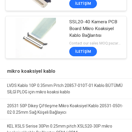
İLETIŞIM
SSL20-40 Kamera PCB
Board Mikro Koaksiyel
Kablo Bağlantısı
Contact our sales MOQ:pazarlık edilebilir
İLETIŞIM
mikro koaksiyel kablo
LVDS Kablo 10P 0.35mm Pitch 20857-010T-01 Kablo BÜTÜMÜ
SİLGİ PLOG için mikro koaksi kablo
20531 50P Dikey Çiftleşme Mikro Koaksiyel Kablo 20531-050t-
02 0.25mm Sağ Köşeli Bağlayıcı
KEL XSLS Serise 30Pin 0.25mm pitch XSLS20-30P mikro