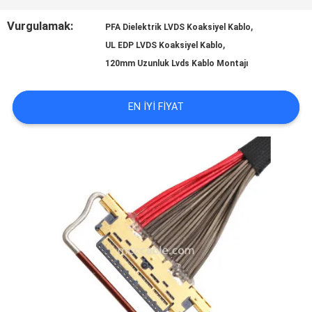
Vurgulamak:
,
PFA Dielektrik LVDS Koaksiyel Kablo
BIR
,
UL EDP LVDS Koaksiyel Kablo
120mm Uzunluk Lvds Kablo Montajı
İNDIRIM
İSTE
EN IYI FIYAT
SITE
HARITASI
GIZLILIK
POLITIKASI