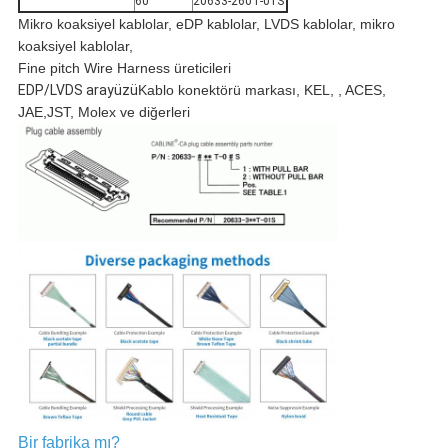
60
20633-260T-01S
Mikro koaksiyel kablolar, eDP kablolar, LVDS kablolar, mikro
koaksiyel kablolar,
Fine pitch Wire Harness üreticileri
EDP/LVDS arayüzü
Kablo konektörü markası, KEL, , ACES,
JAE,JST, Molex ve diğerleri
Bir fabrika mı?