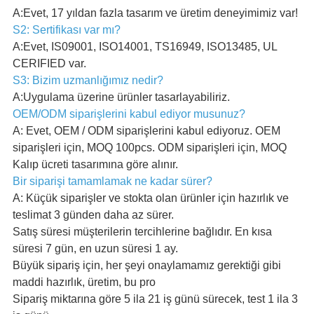
A:Evet, 17 yıldan fazla tasarım ve üretim deneyimimiz var!
S2: Sertifikası var mı?
A:Evet, IS09001, ISO14001, TS16949, ISO13485, UL
CERIFIED var.
S3: Bizim uzmanlığımız nedir?
A:Uygulama üzerine ürünler tasarlayabiliriz.
OEM/ODM siparişlerini kabul ediyor musunuz?
A: Evet, OEM / ODM siparişlerini kabul ediyoruz. OEM
siparişleri için, MOQ 100pcs. ODM siparişleri için, MOQ
Kalıp ücreti tasarımına göre alınır.
Bir siparişi tamamlamak ne kadar sürer?
A: Küçük siparişler ve stokta olan ürünler için hazırlık ve
teslimat 3 günden daha az sürer.
Satış süresi müşterilerin tercihlerine bağlıdır. En kısa
süresi 7 gün, en uzun süresi 1 ay.
Büyük sipariş için, her şeyi onaylamamız gerektiği gibi
maddi hazırlık, üretim, bu pro
Sipariş miktarına göre 5 ila 21 iş günü sürecek, test 1 ila 3