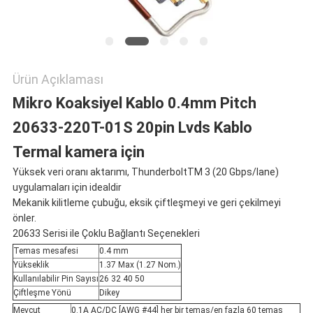
Ürün Açıklaması
Mikro Koaksiyel Kablo 0.4mm Pitch
20633-220T-01S 20pin Lvds Kablo
Termal kamera için
Yüksek veri oranı aktarımı, ThunderboltTM 3 (20 Gbps/lane)
uygulamaları için idealdir
Mekanik kilitleme çubuğu, eksik çiftleşmeyi ve geri çekilmeyi
önler.
20633 Serisi ile Çoklu Bağlantı Seçenekleri
Temas mesafesi
0.4 mm
Yükseklik
1.37 Max (1.27 Nom.)
Kullanılabilir Pin Sayısı
26 32 40 50
Çiftleşme Yönü
Dikey
Mevcut
0.1A AC/DC [AWG #44] her bir temas/en fazla 60 temas