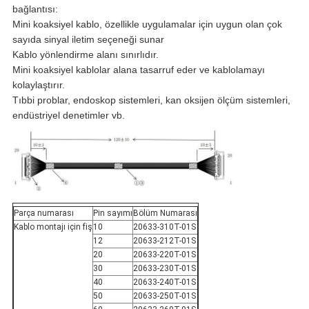
bağlantısı:
Mini koaksiyel kablo, özellikle uygulamalar için uygun olan çok
sayıda sinyal iletim seçeneği sunar
Kablo yönlendirme alanı sınırlıdır.
Mini koaksiyel kablolar alana tasarruf eder ve kablolamayı
kolaylaştırır.
Tıbbi problar, endoskop sistemleri, kan oksijen ölçüm sistemleri,
endüstriyel denetimler vb.
Parça numarası
Pin sayımı
Bölüm Numarası
Kablo montajı için fiş
10
20633-310T-01S
12
20633-212T-01S
20
20633-220T-01S
30
20633-230T-01S
40
20633-240T-01S
50
20633-250T-01S