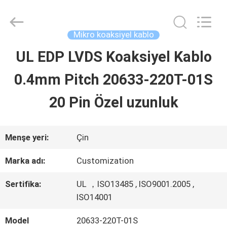
Shenzhen
Sino-
Media
Technology
Mikro koaksiyel kablo
Co.,
Ltd..
UL EDP LVDS Koaksiyel Kablo
EVDE
All
Rights
0.4mm Pitch 20633-220T-01S
Reserved.
ÜRÜN
20 Pin Özel uzunluk
VIDEOLAR
Menşe yeri:
Çin
Marka adı:
Customization
BIZIM
Sertifika:
UL ，ISO13485 , ISO9001.2005 ,
HAKKIMIZDA
ISO14001
Model
20633-220T-01S