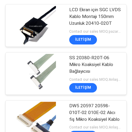
LCD Ekran için SGC LVDS
Kablo Montajı 150mm
Uzunluk 20410-020T
Contact our sales MOQ:pazarlık edilebilir
İLETIŞIM
SS 20380-R20T-06
Mikro Koaksiyel Kablo
Bağlayıcısı
Contact our sales MOQ:Anlaşılabilir
İLETIŞIM
DW5 20597 20598-
010T-02 010E-02 Alıcı
fiş Mikro Koaksiyel Kablo
Contact our sales MOQ:Anlaşılabilir