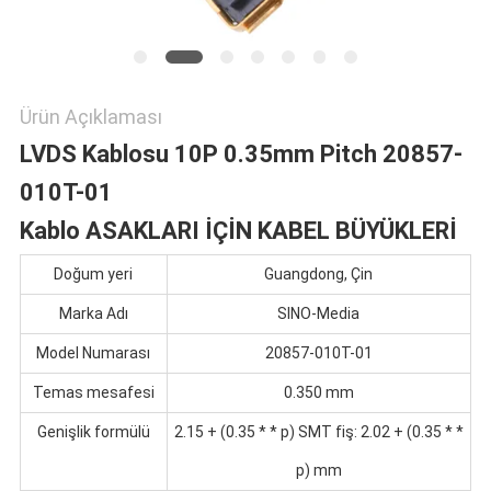
Ürün Açıklaması
LVDS Kablosu 10P 0.35mm Pitch 20857-
010T-01
Kablo ASAKLARI İÇİN KABEL BÜYÜKLERİ
Doğum yeri
Guangdong, Çin
Marka Adı
SINO-Media
Model Numarası
20857-010T-01
Temas mesafesi
0.350 mm
Genişlik formülü
2.15 + (0.35 * * p) SMT fiş: 2.02 + (0.35 * *
p) mm