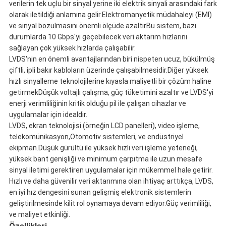
verilerin tek uçlu bir sinyal yerine iki elektrik sinyali arasındaki fark
olarak iletildiği anlamına gelir.Elektromanyetik müdahaleyi (EMI)
ve sinyal bozulmasını önemli ölçüde azaltırBu sistem, bazı
durumlarda 10 Gbps'yi geçebilecek veri aktarım hızlarını
sağlayan çok yüksek hızlarda çalışabilir.
LVDS'nin en önemli avantajlarından biri nispeten ucuz, bükülmüş
çiftli, ipli bakır kabloların üzerinde çalışabilmesidir.Diğer yüksek
hızlı sinyalleme teknolojilerine kıyasla maliyetli bir çözüm haline
getirmekDüşük voltajlı çalışma, güç tüketimini azaltır ve LVDS'yi
enerji verimliliğinin kritik olduğu pil ile çalışan cihazlar ve
uygulamalar için idealdir.
LVDS, ekran teknolojisi (örneğin LCD panelleri), video işleme,
telekomünikasyon,Otomotiv sistemleri, ve endüstriyel
ekipman.Düşük gürültü ile yüksek hızlı veri işleme yeteneği,
yüksek bant genişliği ve minimum çarpıtma ile uzun mesafe
sinyal iletimi gerektiren uygulamalar için mükemmel hale getirir.
Hızlı ve daha güvenilir veri aktarımına olan ihtiyaç arttıkça, LVDS,
en iyi hız dengesini sunan gelişmiş elektronik sistemlerin
geliştirilmesinde kilit rol oynamaya devam ediyor.Güç verimliliği,
ve maliyet etkinliği.