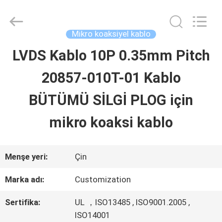
Shenzhen
Sino-
Media
Technology
Mikro koaksiyel kablo
Co.,
Ltd..
LVDS Kablo 10P 0.35mm Pitch
EVDE
All
Rights
20857-010T-01 Kablo
Reserved.
ÜRÜN
BÜTÜMÜ SİLGİ PLOG için
mikro koaksi kablo
VIDEOLAR
Menşe yeri:
Çin
BIZIM
Marka adı:
Customization
HAKKIMIZDA
Sertifika:
UL ，ISO13485 , ISO9001.2005 ,
ISO14001