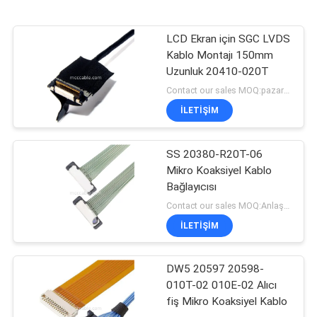
LCD Ekran için SGC LVDS
Kablo Montajı 150mm
Uzunluk 20410-020T
Contact our sales MOQ:pazarlık edilebilir
İLETIŞIM
SS 20380-R20T-06
Mikro Koaksiyel Kablo
Bağlayıcısı
Contact our sales MOQ:Anlaşılabilir
İLETIŞIM
DW5 20597 20598-
010T-02 010E-02 Alıcı
fiş Mikro Koaksiyel Kablo