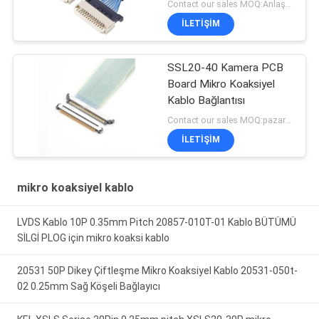
Contact our sales MOQ:Anlaşılabilir
İLETIŞIM
SSL20-40 Kamera PCB
Board Mikro Koaksiyel
Kablo Bağlantısı
Contact our sales MOQ:pazarlık edilebilir
İLETIŞIM
mikro koaksiyel kablo
LVDS Kablo 10P 0.35mm Pitch 20857-010T-01 Kablo BÜTÜMÜ
SİLGİ PLOG için mikro koaksi kablo
20531 50P Dikey Çiftleşme Mikro Koaksiyel Kablo 20531-050t-
02 0.25mm Sağ Köşeli Bağlayıcı