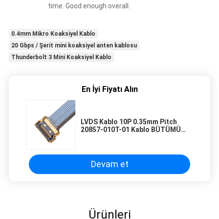
time. Good enough overall.
0.4mm Mikro Koaksiyel Kablo
20 Gbps / Şerit mini koaksiyel anten kablosu
Thunderbolt 3 Mini Koaksiyel Kablo
En İyi Fiyatı Alın
LVDS Kablo 10P 0.35mm Pitch
20857-010T-01 Kablo BÜTÜMÜ
SİLGİ PLOG için mikro koaksi
kablo
Devam et
Ürünleri