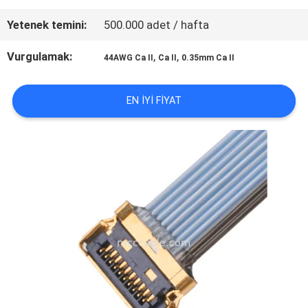
Yetenek temini:
500.000 adet / hafta
BIR
Vurgulamak:
,
,
44AWG Ca II
Ca II
0.35mm Ca II
İNDIRIM
EN IYI FIYAT
İSTE
SITE
HARITASI
GIZLILIK
POLITIKASI