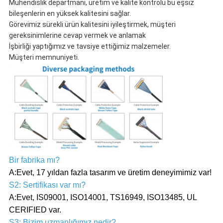
Mühendislik departmanı, üretim ve kalite kontrolü bu eşsiz
bileşenlerin en yüksek kalitesini sağlar.
Görevimiz sürekli ürün kalitesini iyileştirmek, müşteri
gereksinimlerine cevap vermek ve anlamak
İşbirliği yaptığımız ve tavsiye ettiğimiz malzemeler.
Müşteri memnuniyeti.
Bir fabrika mı?
A:Evet, 17 yıldan fazla tasarım ve üretim deneyimimiz var!
S2: Sertifikası var mı?
A:Evet, IS09001, ISO14001, TS16949, ISO13485, UL
CERIFIED var.
S3: Bizim uzmanlığımız nedir?