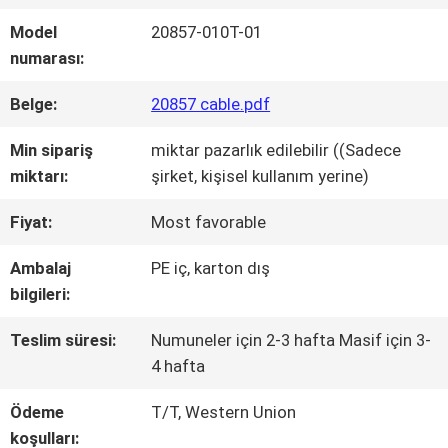
FABRIKA
Model
20857-010T-01
TURU
numarası:
Belge:
20857 cable.pdf
KALITE
Min sipariş
miktar pazarlık edilebilir ((Sadece
KONTROLÜ
miktarı:
şirket, kişisel kullanım yerine)
Fiyat:
Most favorable
BIZIMLE
Ambalaj
PE iç, karton dış
İLETIŞIM
bilgileri:
Teslim süresi:
Numuneler için 2-3 hafta Masif için 3-
HABERLER
4 hafta
Ödeme
T/T, Western Union
DAVALAR
koşulları: