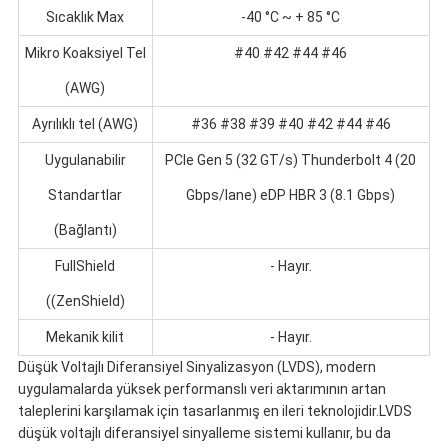
Sıcaklık Max
-40 °C ~ + 85 °C
Mikro Koaksiyel Tel
#40 #42 #44 #46
(AWG)
Ayrılıklı tel (AWG)
#36 #38 #39 #40 #42 #44 #46
Uygulanabilir
PCIe Gen 5 (32 GT/s) Thunderbolt 4 (20
Standartlar
Gbps/lane) eDP HBR 3 (8.1 Gbps)
(Bağlantı)
FullShield
- Hayır.
((ZenShield)
Mekanik kilit
- Hayır.
Düşük Voltajlı Diferansiyel Sinyalizasyon (LVDS), modern
uygulamalarda yüksek performanslı veri aktarımının artan
taleplerini karşılamak için tasarlanmış en ileri teknolojidir.LVDS
düşük voltajlı diferansiyel sinyalleme sistemi kullanır, bu da