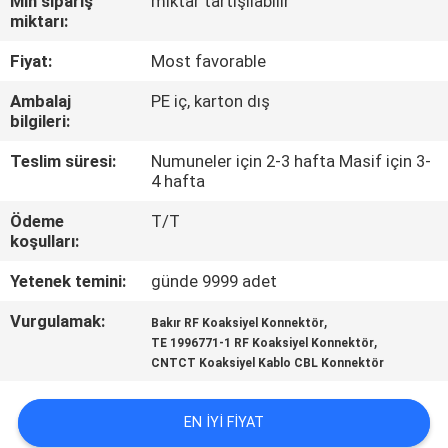
Min sipariş
miktar tartışılabilir
miktarı:
KALITE
Fiyat:
Most favorable
KONTROLÜ
Ambalaj
PE iç, karton dış
bilgileri:
BIZIMLE
Teslim süresi:
Numuneler için 2-3 hafta Masif için 3-
İLETIŞIM
4 hafta
Ödeme
T/T
HABERLER
koşulları:
Yetenek temini:
günde 9999 adet
DAVALAR
Vurgulamak:
,
Bakır RF Koaksiyel Konnektör
,
TE 1996771-1 RF Koaksiyel Konnektör
BIR
CNTCT Koaksiyel Kablo CBL Konnektör
İNDIRIM
EN IYI FIYAT
İSTE