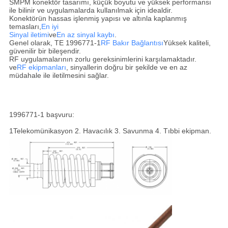
SMPM konektör tasarımı, küçük boyutu ve yüksek performansı
ile bilinir ve uygulamalarda kullanılmak için idealdir.
Konektörün hassas işlenmiş yapısı ve altınla kaplanmış
temasları,
En iyi
Sinyal iletimi
ve
En az sinyal kaybı
.
Genel olarak, TE 1996771-1
RF Bakır Bağlantısı
Yüksek kaliteli,
güvenilir bir bileşendir.
RF uygulamalarının zorlu gereksinimlerini karşılamaktadır.
ve
RF ekipmanları
, sinyallerin doğru bir şekilde ve en az
müdahale ile iletilmesini sağlar.
1996771-1 başvuru:
1Telekomünikasyon 2. Havacılık 3. Savunma 4. Tıbbi ekipman.