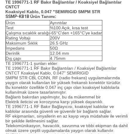
TE 1996771-1 RF Bakır Bağlantılar / Koaksiyel Bağlantılar
CNTCT
Koaksiyel Kablo, 0.047 "SEMIRIGID SMPM STR
SSMP-KB1B
Ürün Tanımı:
Ürün
Ayrıntılar
Test
%100 Açık, kısa test
Çalışma sıcaklık aralığı
-65°C'den +165°C'ye kadar
Rating Voltajı
200V
Maksimum Sıklık
26.5 GHz
İmpedans
50Ω
Derinlik
12.04 mm
Dış çapı
4.75mm
TE 1996771-1 şunları ekler:
TE 1996771-1 RF Bakır Bağlantıları / Koaksiyel Bağlantılar
CNTCT Koaksiyel Kablo, 0.047" SEMIRIGID
SMPM STR CBL CONN, RF (radio frekans) uygulamalarında
yaygın olarak kullanılan bir yüksek frekanslı konektör türüdür.
Bu konektör özellikle 0.047 inç çapı olan koaksiyel kablolarla
kullanılmak üzere tasarlanmıştır.
Bağlantı bakırdan yapılmıştır, bu da mükemmel bir
Elektrik ileticisi ve korozyona karşı yüksek dayanıklı.
TE 1996771-1 RF Bakır Bağlayıcısı, koaksiyel kablolar ve
kablolar arasında güvenli ve güvenilir bir bağlantı sağlar.
RF ekipmanları, sinyallerin en az kayıp veya müdahale ile verimli
bir şekilde iletilmesini sağlar.
Telekomünikasyon, havacılık, savunma ve tıbbi ekipman da dahil
olmak üzere çeşitli uygulamalarda yaygın olarak kullanılır.