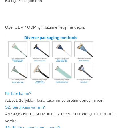
Bu eşsiz bileşenlerin
Özel OEM / ODM için bizimle iletişime geçin.
Bir fabrika mı?
A:Evet, 16 yıldan fazla tasarım ve üretim deneyimi var!
S2: Sertifikası var mı?
A:Evet,IS09001,ISO14001,TS16949,ISO13485,UL CERIFIED
vardır.
S3: Bizim uzmanlığımız nedir?