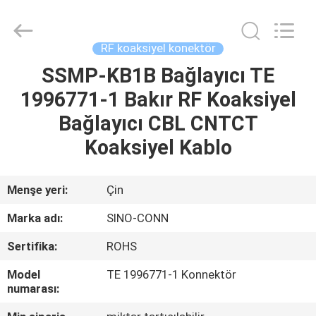
Sino-
Media
Technology
Co.,
Ltd..
RF koaksiyel konektör
All
Rights
SSMP-KB1B Bağlayıcı TE
EVDE
Reserved.
1996771-1 Bakır RF Koaksiyel
ÜRÜN
Bağlayıcı CBL CNTCT
Koaksiyel Kablo
VIDEOLAR
Menşe yeri:
Çin
BIZIM
Marka adı:
SINO-CONN
HAKKIMIZDA
Sertifika:
ROHS
FABRIKA
Model
TE 1996771-1 Konnektör
numarası:
TURU