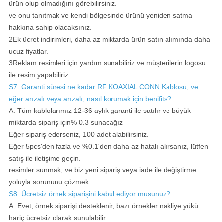
ürün olup olmadığını görebilirsiniz.
ve onu tanıtmak ve kendi bölgesinde ürünü yeniden satma
hakkına sahip olacaksınız.
2Ek ücret indirimleri, daha az miktarda ürün satın alımında daha
ucuz fiyatlar.
3Reklam resimleri için yardım sunabiliriz ve müşterilerin logosu
ile resim yapabiliriz.
S7. Garanti süresi ne kadar
RF KOAXIAL CONN Kablosu, ve
eğer arızalı veya arızalı, nasıl korumak için benifits?
A: Tüm kablolarımız 12-36 aylık garanti ile satılır ve büyük
miktarda sipariş için% 0.3 sunacağız
Eğer sipariş ederseniz, 100 adet alabilirsiniz.
Eğer 5pcs'den fazla ve %0.1'den daha az hatalı alırsanız, lütfen
satış ile iletişime geçin.
resimler sunmak, ve biz yeni sipariş veya iade ile değiştirme
yoluyla sorununu çözmek.
S8: Ücretsiz örnek siparişini kabul ediyor musunuz?
A: Evet, örnek siparişi desteklenir, bazı örnekler nakliye yükü
hariç ücretsiz olarak sunulabilir.