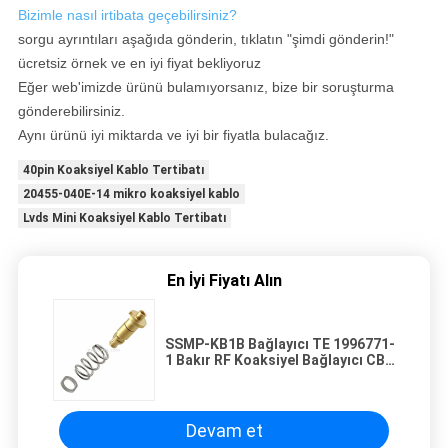
Bizimle nasıl irtibata geçebilirsiniz?
sorgu ayrıntıları aşağıda gönderin, tıklatın "şimdi gönderin!"
ücretsiz örnek ve en iyi fiyat bekliyoruz
Eğer web'imizde ürünü bulamıyorsanız, bize bir soruşturma
gönderebilirsiniz.
Aynı ürünü iyi miktarda ve iyi bir fiyatla bulacağız.
40pin Koaksiyel Kablo Tertibatı
20455-040E-14 mikro koaksiyel kablo
Lvds Mini Koaksiyel Kablo Tertibatı
En İyi Fiyatı Alın
SSMP-KB1B Bağlayıcı TE 1996771-
1 Bakır RF Koaksiyel Bağlayıcı CBL
CNTCT Koaksiyel Kablo
Devam et