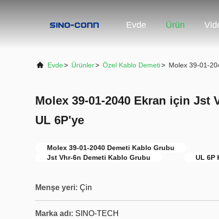
Evde
Ürün
Vid
Evde
>
Ürünler
>
Özel Kablo Demeti
>
Molex 39-01-204
Molex 39-01-2040 Ekran için Jst
UL 6P'ye
Molex 39-01-2040 Demeti Kablo Grubu
Jst Vhr-6n Demeti Kablo Grubu
UL 6P 
Menşe yeri:
Çin
Marka adı:
SINO-TECH