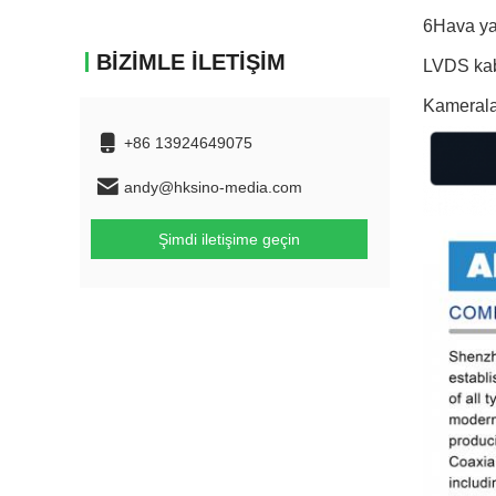
6Hava yas
BIZIMLE İLETIŞIM
LVDS kablo
Kameralar
+86 13924649075
andy@hksino-media.com
Şimdi iletişime geçin