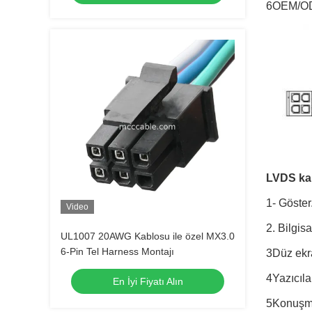
6OEM/OD
LVDS ka
1- Göster
Video
2. Bilgis
UL1007 20AWG Kablosu ile özel MX3.0
6-Pin Tel Harness Montajı
3Düz ekra
4Yazıcılar
En İyi Fiyatı Alın
5Konuşm