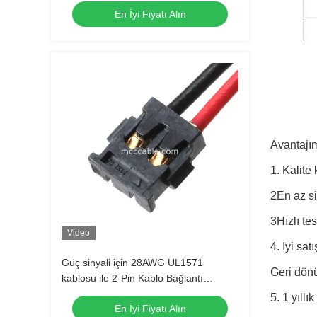
En İyi Fiyatı Alın
Avantajım
1. Kalite
2En az si
3Hızlı te
Video
4. İyi sa
Güç sinyali için 28AWG UL1571
Geri dönü
kablosu ile 2-Pin Kablo Bağlantı
Montajı
5. 1 yıllık
En İyi Fiyatı Alın