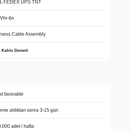
L FEDEX UPS TNT
 Vhr-6n
rness Cable Assembly
 Kablo Demeti
t favorable
me aldıktan sonra 3-15 gün
.000 adet / hafta