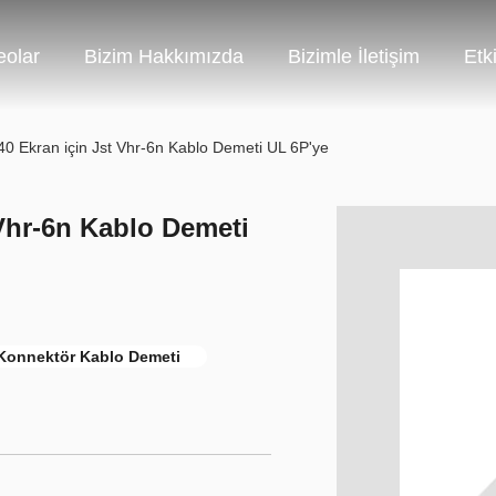
eolar
Bizim Hakkımızda
Bizimle İletişim
Etki
0 Ekran için Jst Vhr-6n Kablo Demeti UL 6P'ye
 Vhr-6n Kablo Demeti
Konnektör Kablo Demeti