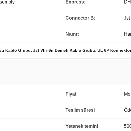
ssembly
Express:
DH
Connector B:
Jst
Namr:
Ha
,
,
eti Kablo Grubu
Jst Vhr-6n Demeti Kablo Grubu
UL 6P Konnektör
Fiyat
Mos
Teslim süresi
Öde
Yetenek temini
500