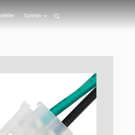
nlikler
Turkish