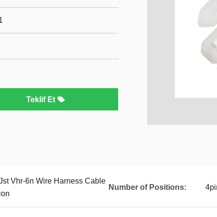
1
Teklif Et
Jst Vhr-6n Wire Harness Cable
Number of Positions:
4pi
ion