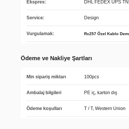
Ekspres:
DHL FEDEX UPS TN
Service:
Design
Vurgulamak:
Rc257 Özel Kablo Dem
Ödeme ve Nakliye Şartları
Min sipariş miktarı
100pcs
Ambalaj bilgileri
PE iç, karton dış
Ödeme koşulları
T / T, Western Union