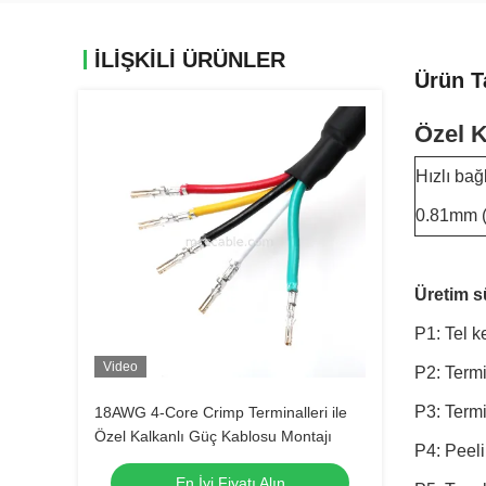
İLIŞKILI ÜRÜNLER
Ürün T
Özel K
Hızlı bağ
0.81mm (
Üretim s
P1: Tel k
Video
P2: Term
P3: Term
18AWG 4-Core Crimp Terminalleri ile
Özel Kalkanlı Güç Kablosu Montajı
P4: Peel
En İyi Fiyatı Alın