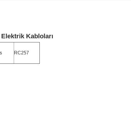
lektrik Kabloları
s
RC257