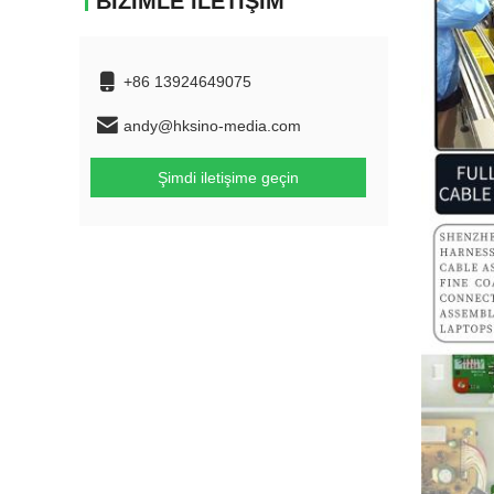
BIZIMLE İLETIŞIM
+86 13924649075
andy@hksino-media.com
Şimdi iletişime geçin