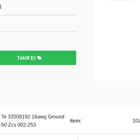
1
Teklif Et
s Te 33508192 16awg Ground
Item:
10a
-50 Zcs 002-253