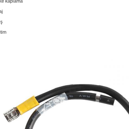
ke kaplama
aj
üş
tim