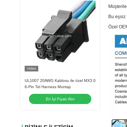
Müşterile
Bu eşsiz 
Özel OEM 
Video
UL1007 20AWG Kablosu ile özel MX3.0
6-Pin Tel Harness Montajı
En İyi Fiyatı Alın