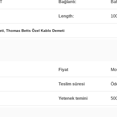
T
Bağlantı:
Ba
Length:
10
,
eti
Thomas Betts Özel Kablo Demeti
Fiyat
Mos
Teslim süresi
Öde
Yetenek temini
500