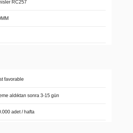
hisler RC257
0MM
t favorable
me aldıktan sonra 3-15 gün
.000 adet / hafta