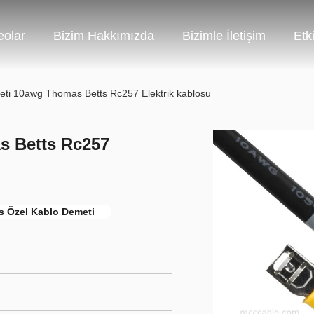
eolar
Bizim Hakkımızda
Bizimle İletişim
Etki
ti 10awg Thomas Betts Rc257 Elektrik kablosu
s Betts Rc257
s Özel Kablo Demeti