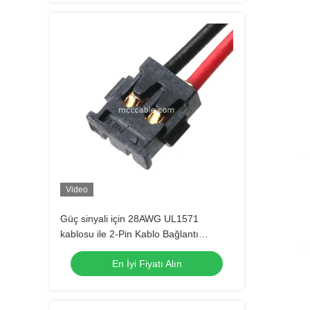
Video
Güç sinyali için 28AWG UL1571
kablosu ile 2-Pin Kablo Bağlantı
Montajı
En İyi Fiyatı Alın