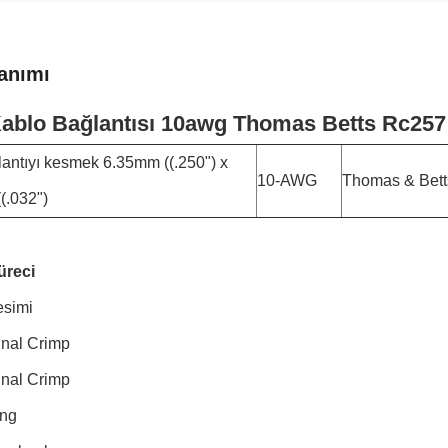
anımı
ablo Bağlantısı 10awg Thomas Betts Rc257 E
lantıyı kesmek 6.35mm ((.250") x
10-AWG
Thomas & Bett
(.032")
üreci
esimi
inal Crimp
inal Crimp
ing