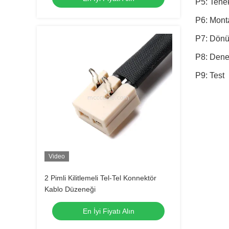
P5: Tene
P6: Mont
P7: Dön
P8: Dene
P9: Test
Video
2 Pimli Kilitlemeli Tel-Tel Konnektör
Kablo Düzeneği
En İyi Fiyatı Alın