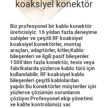
koaksiyel konektör
KALITE
KONTROLÜ
Biz profesyonel bir kablo konektör
üreticisiyiz. 16 yıldan fazla deneyime
BIZIMLE
sahipler ve çeşitli RF koaksiyel
İLETIŞIM
koaksiyel konektörler, montaj
araçları, adaptörler, kitler,Kablo
bileşenleri ve ilgili pasif bileşenler.
HABERLER
1500'den fazla konektör, tesis veya
fabrikalarda yüzlerce kablo türü için
DAVALAR
kullanılabilir. RF koaksiyel kablo
bileşenleri çeşitli kablolardan
yapılır.Bu konektörler müşteriler için
BIR
yüzlerce çözümün sorunlarını
İNDIRIM
çözüyor.Profesyonel ekip yönetimi
İSTE
ve kalite kontrolümüz var.