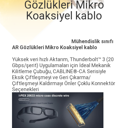
Gözlükleri Mikro
KALITE
Koaksiyel kablo
KONTROLÜ
BIZIMLE
Mühendislik sınıfı
AR Gözlükleri Mikro Koaksiyel kablo
İLETIŞIM
Yüksek veri hızlı Aktarım, Thunderbolt™ 3 (20
Gbps/şerit) Uygulamaları için İdeal Mekanik
HABERLER
Kilitleme Çubuğu, CABLINE®-CA Serisiyle
Eksik Çiftleşmeyi ve Geri Çıkarma/
Çiftleşmeyi Kaldırmayı Önler Çoklu Konnektör
DAVALAR
Seçenekleri
BIR
İNDIRIM
İSTE