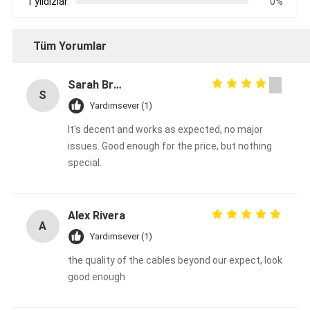
1 yıldızlar
0%
Tüm Yorumlar
Sarah Brown
S
Yardımsever (1)
It's decent and works as expected, no major
issues. Good enough for the price, but nothing
special.
Alex Rivera
A
Yardımsever (1)
the quality of the cables beyond our expect, look
good enough