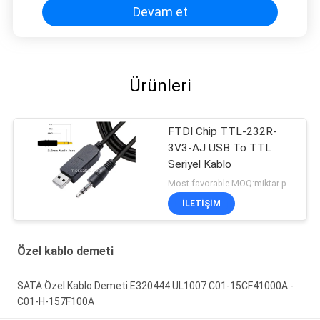
Devam et
Ürünleri
FTDI Chip TTL-232R-
3V3-AJ USB To TTL
Seriyel Kablo
Most favorable MOQ:miktar pazarlık edilebilir ((Sadece şirket, kişisel kullanım yerine)
İLETIŞIM
Özel kablo demeti
SATA Özel Kablo Demeti E320444 UL1007 C01-15CF41000A -
C01-H-157F100A