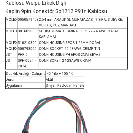
Kablosu Weipu Erkek Dişli
Kaplin 9pin Konektör Sp1712 P91n Kablosu
MOLEX
0050579403
2.54 mm ARALIK SL MUHAFAZASI, 1 SIRA, 3 DEVRE,
VERS G, POZ MANDALI
MOLEX
0016020086
SL DİŞİ SIKMA TERMİNALLERİ, 22-24 AWG, KALAY
KAPLAMALI
MOLEX
510210300
CONN HOUSING 3POS 1.25MM DOĞAL
MOLEX
500798000
CONN SOCKET 26-28AWG CRIMP TIN
JST
PHR-6
CONN HOUSING PH 6POS 2MM BEYAZ
JST
SPH-002T -
CONN SOKET 24-28AWG CRIMP
P0.5L
Sıcaklık Aralığı - Çalışma
-40 ° ile + 105 ° C
Durum
Aktif
Uygulama
Sinyal, Kablodan Panele