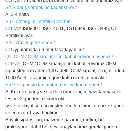
C: Evet, 15 yıldan fazla tasarım ve üretim tecrübemiz var!
S2.Sipariş vermek ne kadar sürer?
A: 3-4 hafta
S3.Herhangi bir sertifika var mı?
C: Evet, IS09001, ISO14001, TS16949, ISO13485, UL
Sertifikalı var.
S4.Uzmanlığımız nedir?
C: Uygulamada ürünler tasarlayabiliriz.
Q5. OEM / ODM siparişlerini kabul ediyor musunuz?
C: Evet, OEM / ODM siparişlerini kabul ediyoruz.OEM
siparişleri için adedi 100 adettir.ODM siparişleri için, adedi
1000 Adet.Tasarımına göre kalıp ücreti alınacaktır.
S6.Bir siparişin tamamlanması ne kadar sürer?
A: Küçük sipariş ve stoktaki ürünler için, hazırlanması ve
teslimi 3 günden az sürecektir.
ry ve sevkiyat süresi müşterilerin tercihine, en hızlı 7 güne
ve en uzun 1 aya bağlıdır.
Büyük sipariş için, malzeme hazırlığı, üretim, bu
profesyonel dahil her şeyi onaylamamız gerektiğinden